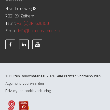
Nijverheidsweg 18
7021 BX Zelhem
Tel.nr:
+31 (0)314 626160
E-mail:
info@bultenmaterieel.nl
© Bulten Bouwmaterieel 2026. Alle rechten voorbehouden.
Algemene voorwaarden
Privacy- en cookieverklaring