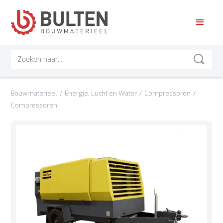
Bouwmaterieel
/
Energie, Lucht en Water
/
Compressoren
/
Compressoren