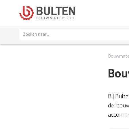
Bouwmater
Bou
Bij Bult
de bouw
accommod