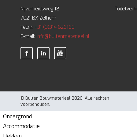
Nijverheidsweg 18
Toiletver
7021 BX Zelhem
Tel.nr:
+31 (0)314 626160
E-mail:
info@bultenmaterieel.nl
© Bulten Bouwmaterieel 2026. Alle rechten
voorbehouden.
Ondergrond
Accommodatie
Hekken