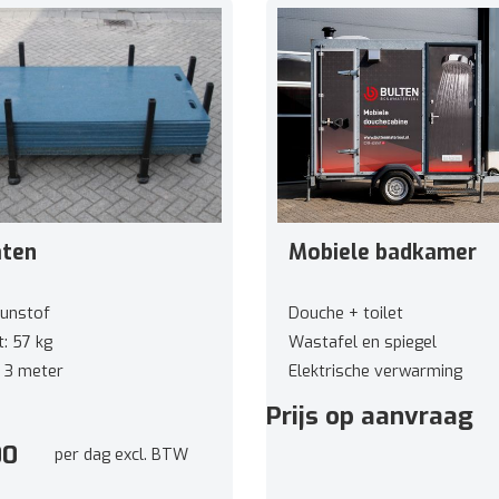
aten
Mobiele badkamer
Kunstof
Douche + toilet
: 57 kg
Wastafel en spiegel
: 3 meter
Elektrische verwarming
: 1 meter
Geïsoleerd
Prijs op aanvraag
2 cm
Haakje voor kleding
00
per dag excl. BTW