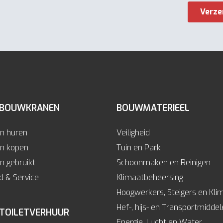
 BOUWKRANEN
BOUWMATERIEEL
n huren
Veiligheid
n kopen
Tuin en Park
 gebruikt
Schoonmaken en Reinigen
 & Service
Klimaatbeheersing
Hoogwerkers, Steigers en Kli
Hef-, hijs- en Transportmidde
 TOILETVERHUUR
Energie, Lucht en Water