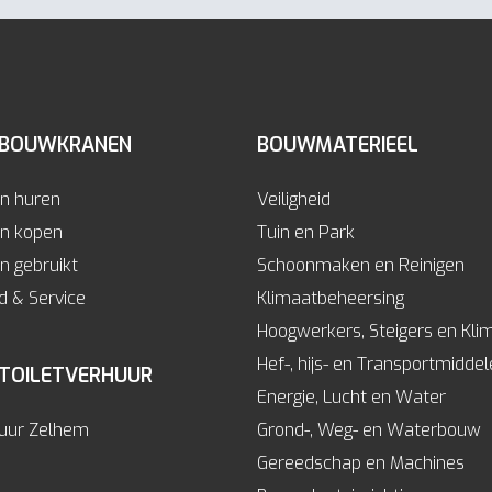
 BOUWKRANEN
BOUWMATERIEEL
n huren
Veiligheid
n kopen
Tuin en Park
 gebruikt
Schoonmaken en Reinigen
 & Service
Klimaatbeheersing
Hoogwerkers, Steigers en Kli
Hef-, hijs- en Transportmidde
 TOILETVERHUUR
Energie, Lucht en Water
huur Zelhem
Grond-, Weg- en Waterbouw
Gereedschap en Machines