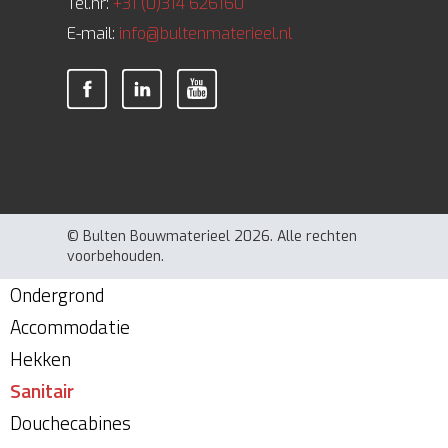
Tel.nr:
+31 (0)314 626160
E-mail:
info@bultenmaterieel.nl
© Bulten Bouwmaterieel 2026. Alle rechten
voorbehouden.
Ondergrond
Accommodatie
Hekken
Sanitair
Douchecabines