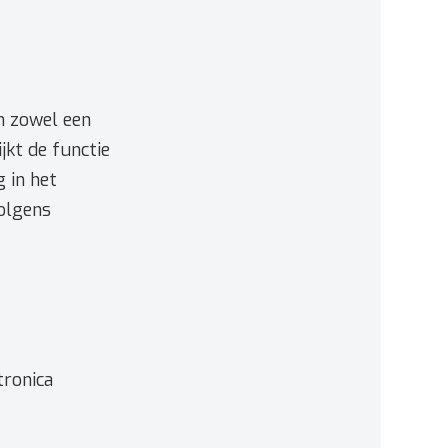
n zowel een
jkt de functie
 in het
volgens
tronica