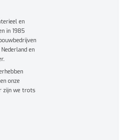
terieel en
en in 1985
bouwbedrijven
el Nederland en
r.
overhebben
 en onze
r zijn we trots