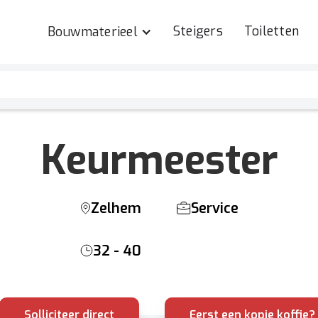
Steigers
Toiletten
Bouwmaterieel
Keurmeester
Zelhem
Service
32 - 40
Solliciteer direct
Eerst een kopje koffie?