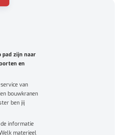
p pad zijn naar
soorten en
 service van
rden bouwkranen
ter ben jij
 de informatie
 Welk materieel