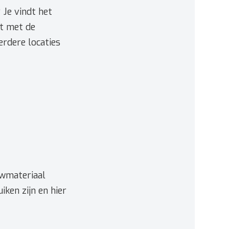
 Je vindt het
ct met de
erdere locaties
uwmateriaal
ken zijn en hier