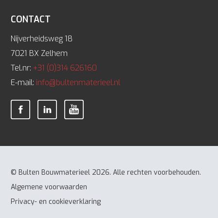
CONTACT
Nijverheidsweg 18
7021 BX Zelhem
Tel.nr:
+31 (0)314 626160
E-mail:
info@bultenmaterieel.nl
© Bulten Bouwmaterieel 2026. Alle rechten voorbehouden.
Algemene voorwaarden
Privacy- en cookieverklaring