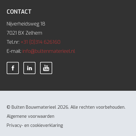
CONTACT
Nijverheidsweg 18
7021 BX Zelhem
Tel.nr:
+31 (0)314 626160
E-mail:
info@bultenmaterieel.nl
© Bulten Bouwmaterieel 2026. Alle rechten voorbehouden.
Algemene voorwaarden
Privacy- en cookieverklaring