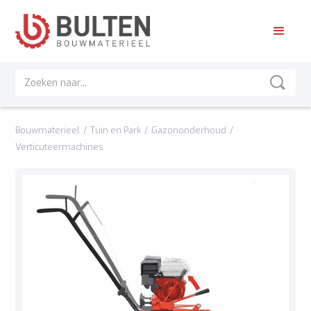
Bouwmaterieel
/
Tuin en Park
/
Gazononderhoud
/
Verticuteermachines