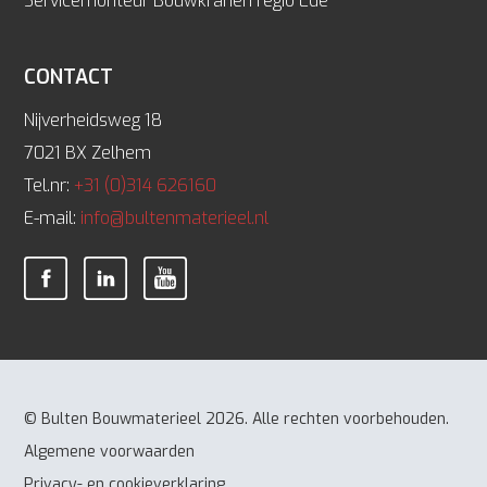
Servicemonteur Bouwkranen regio Ede
CONTACT
Nijverheidsweg 18
7021 BX Zelhem
Tel.nr:
+31 (0)314 626160
E-mail:
info@bultenmaterieel.nl
© Bulten Bouwmaterieel 2026. Alle rechten voorbehouden.
Algemene voorwaarden
Privacy- en cookieverklaring