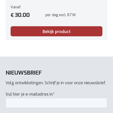
Verplaatsing: 163 cc
Vanaf
Werkbreedte38 cm
30.00
€
per dag excl. BTW
Werkgebied: tot 2000m²
Merk: Weibang
Type: WB384RB
Bekijk product
NIEUWSBRIEF
Volg ontwikkelingen. Schrijf je in voor onze nieuwsbrief.