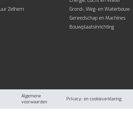
Energie, Lucht en Water
huur Zelhem
Grond-, Weg- en Waterbouw
Gereedschap en Machines
Bouwplaatsinrichting
Algemene
Privacy- en cookieverklaring
voorwaarden