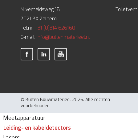
Nijverheidsweg 18
Toiletver
7021 BX Zelhem
Tel.nr:
+31 (0)314 626160
E-mail:
info@bultenmaterieel.nl
© Bulten Bouwmaterieel 2026. Alle rechten
voorbehouden.
Meetapparatuur
Leiding- en kabeldetectors
Lasers