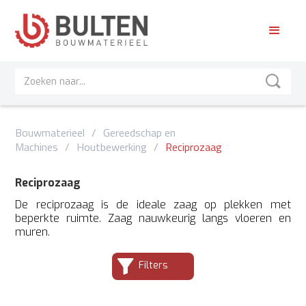
Bouwmaterieel
/
Gereedschap en
Machines
/
Houtbewerking
/
Reciprozaag
Reciprozaag
De reciprozaag is de ideale zaag op plekken met
beperkte ruimte. Zaag nauwkeurig langs vloeren en
muren.
Filters