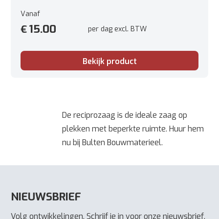
Capaciteit buizen: 130 mm
Vanaf
Opgenomen vermogen: 1010 W
15.00
€
per dag excl. BTW
Toerental onbelast: 0 - 2.800/min
Gewicht: 3,2 kg
Bekijk product
De reciprozaag is de ideale zaag op
plekken met beperkte ruimte. Huur hem
nu bij Bulten Bouwmaterieel.
NIEUWSBRIEF
Volg ontwikkelingen. Schrijf je in voor onze nieuwsbrief.