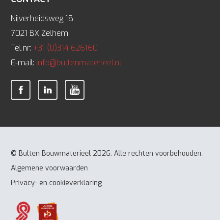
Nijverheidsweg 18
7021 BX Zelhem
Tel.nr:
+31 (0)314 626160
E-mail:
info@bultenmaterieel.nl
© Bulten Bouwmaterieel 2026. Alle rechten voorbehouden.
Algemene voorwaarden
Privacy- en cookieverklaring